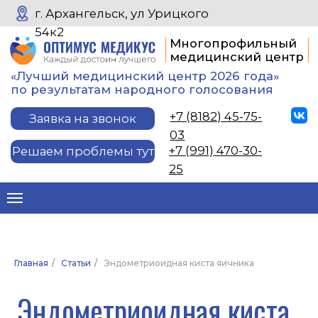
г. Архангельск, ул Урицкого
54к2
Многопрофильный
медицинский центр
«Лучший медицинский центр 2026 года»
по результатам народного голосования
+7 (8182) 45-75-
Заявка на звонок
03
+7 (991) 470-30-
Решаем проблемы тут
25
Эндометриоидная киста
яичника
Главная
/
Статьи
/
Эндометриоидная киста яичника
Эндометриоидная киста — это полость
в яичнике, заполненная густой темно-