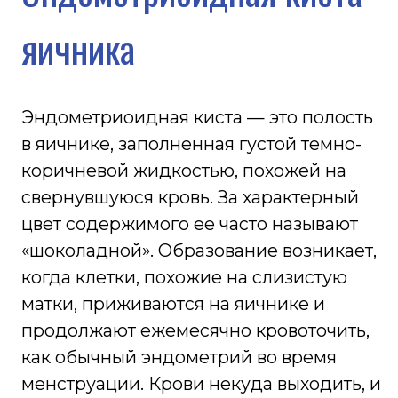
коричневой жидкостью, похожей на
свернувшуюся кровь. За характерный
цвет содержимого ее часто называют
«шоколадной». Образование возникает,
когда клетки, похожие на слизистую
матки, приживаются на яичнике и
продолжают ежемесячно кровоточить,
как обычный эндометрий во время
менструации. Крови некуда выходить, и
она копится внутри, постепенно
растягивая стенку кисты. Это одна из
самых частых форм эндометриоза, а сам
эндометриоз встречается примерно у
каждой десятой женщины
репродуктивного возраста. Болезнь
заметно влияет и на самочувствие, и на
способность зачать ребенка.