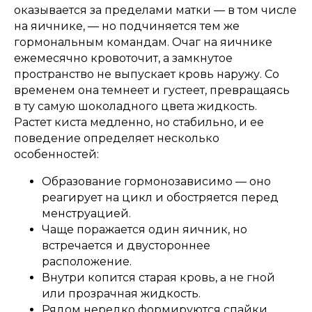
оказывается за пределами матки — в том числе
на яичнике, — но подчиняется тем же
гормональным командам. Очаг на яичнике
ежемесячно кровоточит, а замкнутое
пространство не выпускает кровь наружу. Со
временем она темнеет и густеет, превращаясь
в ту самую шоколадного цвета жидкость.
Растет киста медленно, но стабильно, и ее
поведение определяет несколько
особенностей:
Образование гормонозависимо — оно
реагирует на цикл и обостряется перед
менструацией.
Чаще поражается один яичник, но
встречается и двустороннее
расположение.
Внутри копится старая кровь, а не гной
или прозрачная жидкость.
Рядом нередко формируются спайки,