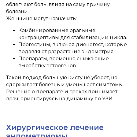
НАШИ
ПРЕИМУЩЕСТВА
облегчают боль, влияя на саму причину
болезни.
Женщине могут назначить:
Комбинированные оральные
контрацептивы для стабилизации цикла.
Прогестины, включая диеногест, которые
подавляют разрастание эндометрия.
Препараты, временно снижающие
СПЕЦИАЛИСТЫ
РАСПОЛОЖЕНИ
выработку эстрогенов.
Специалисты высшей категории,
Удобное расположение в 
Такой подход большую кисту не уберет, но
которые регулярно повышают
города и парковка для кл
свою квалификацию
сдерживает болезнь и уменьшает симптомы.
Решение о препарате и сроках принимает
врач, ориентируясь на динамику по УЗИ.
Лицензии
Хирургическое лечение
эндометриомы