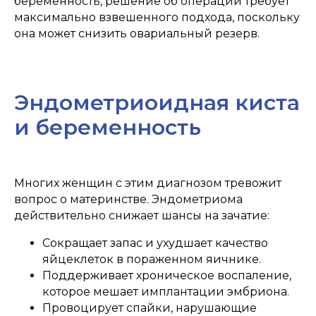
беременность, решение об операции требует
ИП ДЖЕРИЕВА ИВ
максимально взвешенного подхода, поскольку
она может снизить овариальный резерв.
ОТЗЫВЫ
Эндометриоидная киста
и беременность
Многих женщин с этим диагнозом тревожит
вопрос о материнстве. Эндометриома
действительно снижает шансы на зачатие:
Сокращает запас и ухудшает качество
яйцеклеток в пораженном яичнике.
Поддерживает хроническое воспаление,
которое мешает имплантации эмбриона.
Провоцирует спайки, нарушающие