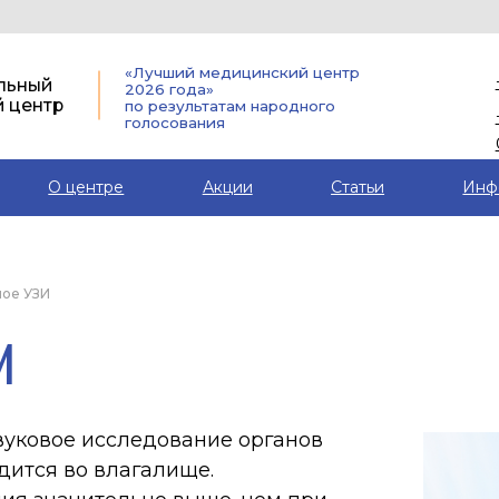
г. Архангель
«Лучший медицинский центр
+7 (991) 470-
2026 года»
р
по результатам народного
+7 (8182) 45-7
голосования
03
О центре
Акции
Статьи
Инф
ное УЗИ
ое исследование органов
 во влагалище.
ачительно выше, чем при
между датчиком и органами