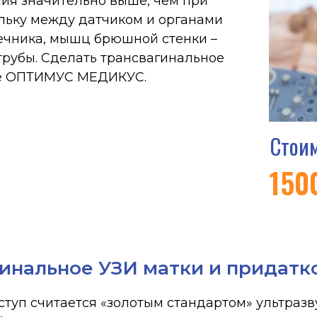
а, мышц брюшной стенки –
ы. Сделать трансвагинальное
ПТИМУС МЕДИКУС.
Стоимость пр
1500 руб.
гинальное УЗИ матки и придатк
туп считается «золотым стандартом» ультразв