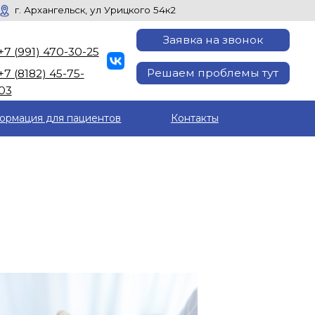
ск, ул Урицкого 54к2
Заявка на звонок
30-25
Решаем проблемы тут
5-
ормация для пациентов
Контакты