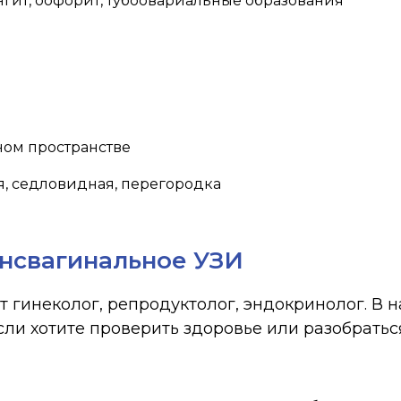
гит, оофорит, тубоовариальные образования
ном пространстве
я, седловидная, перегородка
ансвагинальное УЗИ
 гинеколог, репродуктолог, эндокринолог. В
ли хотите проверить здоровье или разобраться