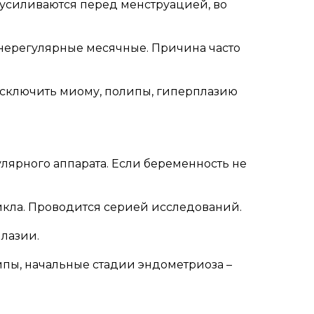
 усиливаются перед менструацией, во
нерегулярные месячные. Причина часто
исключить миому, полипы, гиперплазию
лярного аппарата. Если беременность не
икла. Проводится серией исследований.
лазии.
липы, начальные стадии эндометриоза –