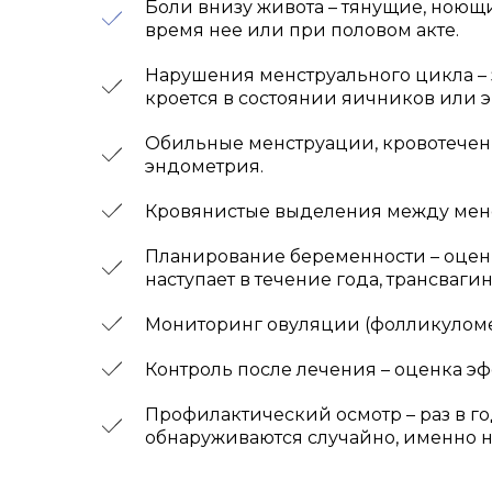
Боли внизу живота – тянущие, ноющ
время нее или при половом акте.
Нарушения менструального цикла –
кроется в состоянии яичников или э
Обильные менструации, кровотечени
эндометрия.
Кровянистые выделения между менс
Планирование беременности – оценк
наступает в течение года, трансваг
Мониторинг овуляции (фолликуломет
Контроль после лечения – оценка э
Профилактический осмотр – раз в го
обнаруживаются случайно, именно н