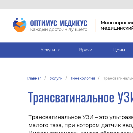
Многопрофильный
медицинский цент
Услуги
Врачи
Цены
Главная
/
Услуги
/
Гинекология
/
Трансвагиналь
Трансвагинальное УЗИ
Трансвагинальное УЗИ – это ультразвуков
малого таза, при котором датчик вводится
Информативность такого обследования зн
обычном абдоминальном УЗИ, поскольку 