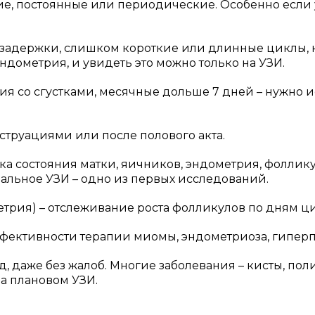
ие, постоянные или периодические. Особенно если
 задержки, слишком короткие или длинные циклы, 
ндометрия, и увидеть это можно только на УЗИ.
я со сгустками, месячные дольше 7 дней – нужно 
труациями или после полового акта.
а состояния матки, яичников, эндометрия, фоллику
инальное УЗИ – одно из первых исследований.
рия) – отслеживание роста фолликулов по дням ц
ффективности терапии миомы, эндометриоза, гиперп
д, даже без жалоб. Многие заболевания – кисты, по
а плановом УЗИ.