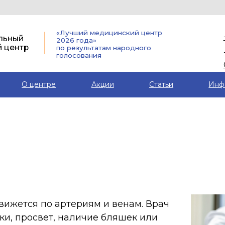
г. Архангель
«Лучший медицинский центр
+7 (991) 470-
2026 года»
р
по результатам народного
+7 (8182) 45-7
голосования
03
О центре
Акции
Статьи
Инф
ся по артериям и венам. Врач
просвет, наличие бляшек или
ость кровотока, направление,
ровский режим, поэтому