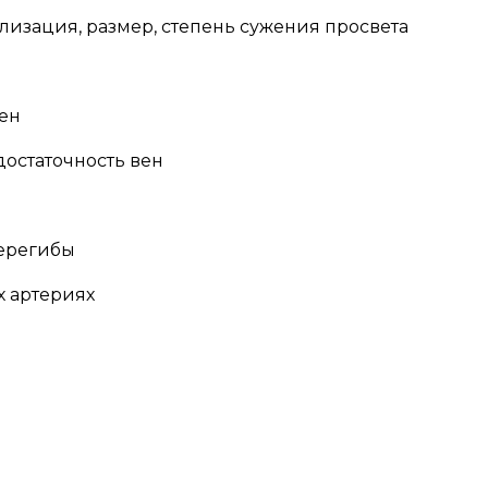
лизация, размер, степень сужения просвета
вен
достаточность вен
перегибы
х артериях