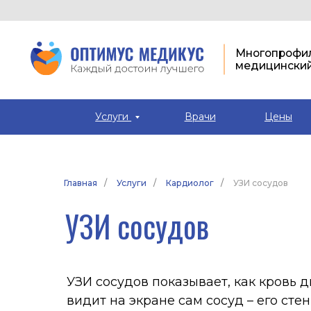
Многопрофильный
медицинский цент
Услуги
Врачи
Цены
Главная
/
Услуги
/
Кардиолог
/
УЗИ сосудов
УЗИ сосудов
УЗИ сосудов показывает, как кровь движет
видит на экране сам сосуд – его стенки, 
тромбов – и одновременно оценивает скор
характер. Для этого используется доппле