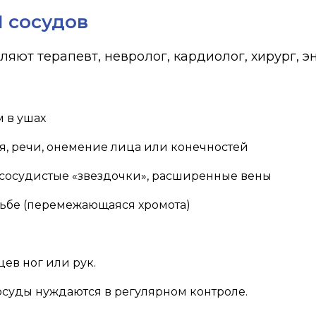
И сосудов
яют терапевт, невролог, кардиолог, хирург, 
м в ушах
, речи, онемение лица или конечностей
я, сосудистые «звездочки», расширенные вены
ьбе (перемежающаяся хромота)
цев ног или рук.
сосуды нуждаются в регулярном контроле.