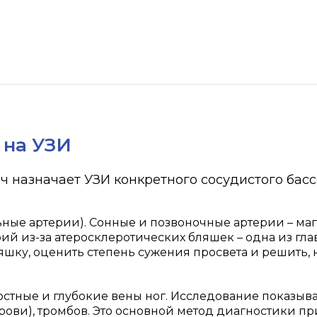
 на УЗИ
ч назначает УЗИ конкретного сосудистого басс
ые артерии). Сонные и позвоночные артерии – маги
рий из-за атеросклеротических бляшек – одна из гл
шку, оценить степень сужения просвета и решить, 
стные и глубокие вены ног. Исследование показыва
рови), тромбов. Это основной метод диагностики п