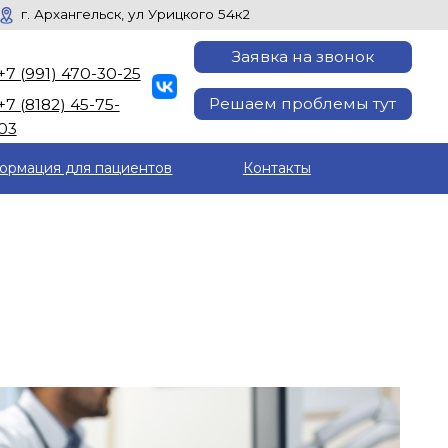
ск, ул Урицкого 54к2
Заявка на звонок
30-25
Решаем проблемы тут
5-
ормация для пациентов
Контакты