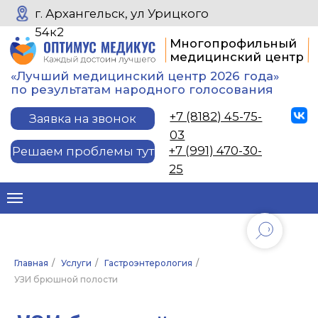
г. Архангельск, ул Урицкого
54к2
Многопрофильный
медицинский центр
«Лучший медицинский центр 2026 года»
по результатам народного голосования
+7 (8182) 45-75-
Заявка на звонок
03
+7 (991) 470-30-
Решаем проблемы тут
25
УЗИ брюшной полости
Главная
/
Услуги
/
Гастроэнтерология
/
УЗИ брюшной полости – базовое
УЗИ брюшной полости
исследование, с которого начинается
диагностика при большинстве жалоб
на боли или дискомфорт в животе. За