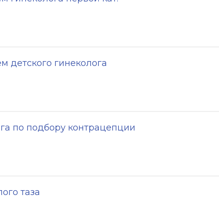
м детского гинеколога
га по подбору контрацепции
ого таза