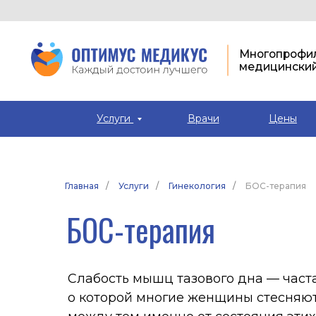
Многопрофильный
медицинский цент
Услуги
Врачи
Цены
Главная
/
Услуги
/
Гинекология
/
БОС-терапия
БОС-терапия
Слабость мышц тазового дна — частая и п
о которой многие женщины стесняются го
между тем именно от состояния этих мыш
поддержка органов малого таза и интимн