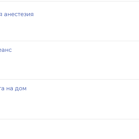
 анестезия
еанс
га на дом