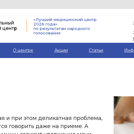
г. Архангель
«Лучший медицинский центр
+7 (991) 470-
2026 года»
р
по результатам народного
+7 (8182) 45-7
голосования
03
О центре
Акции
Статьи
Инф
ри этом деликатная проблема,
ворить даже на приеме. А
ц зависит удержание мочи,
ый комфорт. БОС терапия