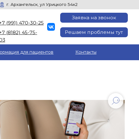
ск, ул Урицкого 54к2
Заявка на звонок
30-25
Решаем проблемы тут
5-
ормация для пациентов
Контакты