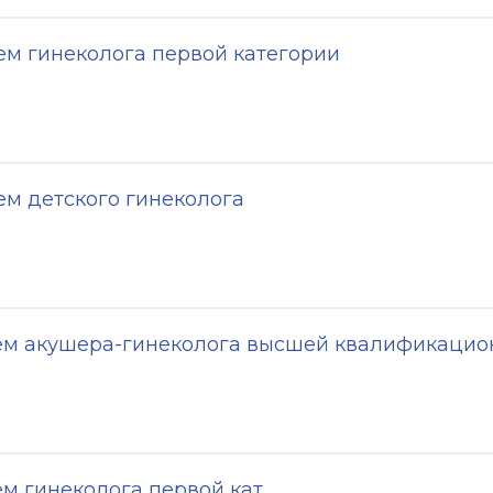
м гинеколога первой категории
м детского гинеколога
ем акушера-гинеколога высшей квалификацио
м гинеколога первой кат.