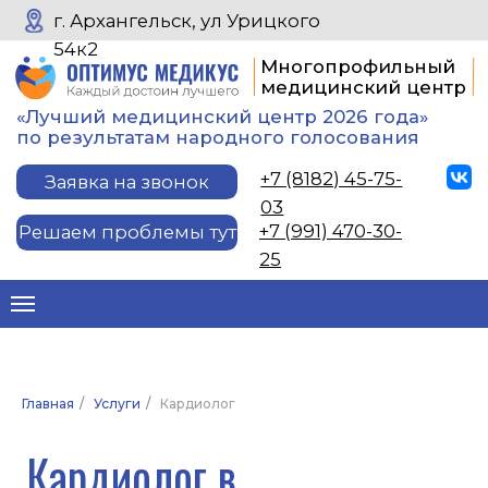
г. Архангельск, ул Урицкого
54к2
Многопрофильный
медицинский центр
«Лучший медицинский центр 2026 года»
по результатам народного голосования
+7 (8182) 45-75-
Заявка на звонок
03
+7 (991) 470-30-
Решаем проблемы тут
25
Кардиолог в
Архангельске
Главная
/
Услуги
/
Кардиолог
Кардиолог занимается заболеваниями
сердца и сосудов. Это самая частая