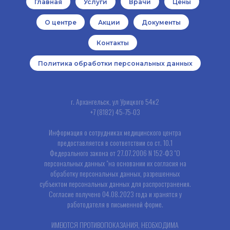
Главная
Услуги
Врачи
Цены
О центре
Акции
Документы
Контакты
Политика обработки персональных данных
г. Архангельск, ул Урицкого 54к2
+7 (8182) 45-75-03
Информация о сотрудниках медицинского центра
предоставляется в соответствии со ст. 10.1
Федерального закона от 27.07.2006 N 152-ФЗ "О
персональных данных "на основании их согласия на
обработку персональных данных, разрешенных
субъектом персональных данных для распространения.
Согласие получено 04.08.2023 года и хранятся у
работодателя в письменной форме.
ИМЕЮТСЯ ПРОТИВОПОКАЗАНИЯ, НЕОБХОДИМА