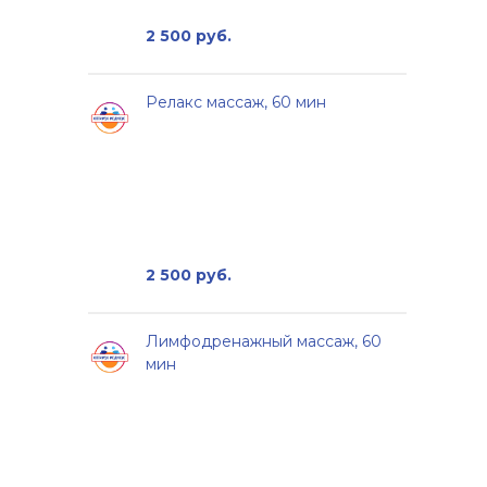
2 500 руб.
Релакс массаж, 60 мин
2 500 руб.
Лимфодренажный массаж, 60
мин