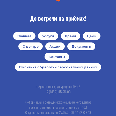
До встречи на приёмах!
Главная
Услуги
Врачи
Цены
О центре
Акции
Документы
Контакты
Политика обработки персональных данных
г. Архангельск, ул Урицкого 54к2
+7 (8182) 45-75-03
Информация о сотрудниках медицинского центра
предоставляется в соответствии со ст. 10.1
Федерального закона от 27.07.2006 N 152-ФЗ "О