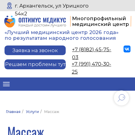
г. Архангельск, ул Урицкого
54к2
Многопрофильный
медицинский центр
«Лучший медицинский центр 2026 года»
по результатам народного голосования
+7 (8182) 45-75-
Заявка на звонок
03
+7 (991) 470-30-
Решаем проблемы тут
25
Массаж
Постоянное напряжение в шее,
Главная
/
Услуги
/
Массаж
тяжесть в пояснице к вечеру,
скованность после рабочего дня за
компьютером — знакомые многим