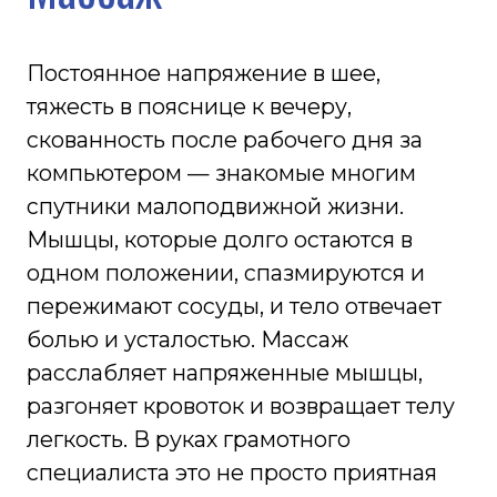
спутники малоподвижной жизни.
Мышцы, которые долго остаются в
одном положении, спазмируются и
пережимают сосуды, и тело отвечает
болью и усталостью. Массаж
расслабляет напряженные мышцы,
разгоняет кровоток и возвращает телу
легкость. В руках грамотного
специалиста это не просто приятная
процедура, а действенный метод
восстановления. Записаться на массаж
в Архангельске вы можете в клинику
«Оптимус Медикус».