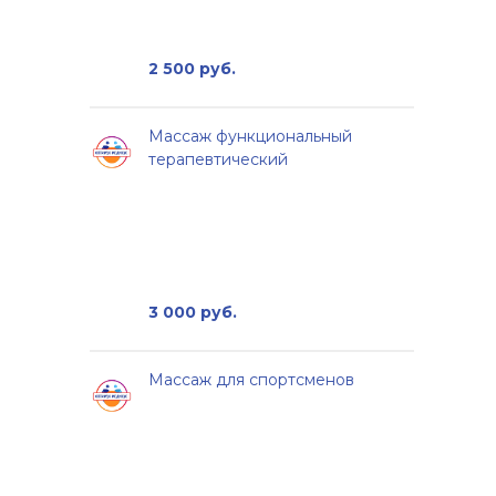
2 500 руб.
Массаж функциональный
терапевтический
3 000 руб.
Массаж для спортсменов