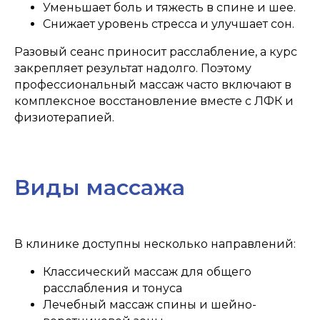
Уменьшает боль и тяжесть в спине и шее.
Снижает уровень стресса и улучшает сон.
Разовый сеанс приносит расслабление, а курс
закрепляет результат надолго. Поэтому
профессиональный массаж часто включают в
комплексное восстановление вместе с ЛФК и
физиотерапией.
Виды массажа
В клинике доступны несколько направлений:
Классический массаж для общего
расслабления и тонуса
Лечебный массаж спины и шейно-