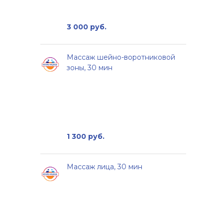
3 000 руб.
Массаж шейно-воротниковой
зоны, 30 мин
1 300 руб.
Массаж лица, 30 мин