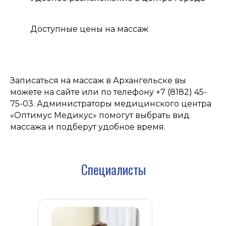
Доступные цены на массаж
Записаться на массаж в Архангельске вы
можете на сайте или по телефону +7 (8182) 45-
75-03. Администраторы медицинского центра
«Оптимус Медикус» помогут выбрать вид
массажа и подберут удобное время.
Специалисты