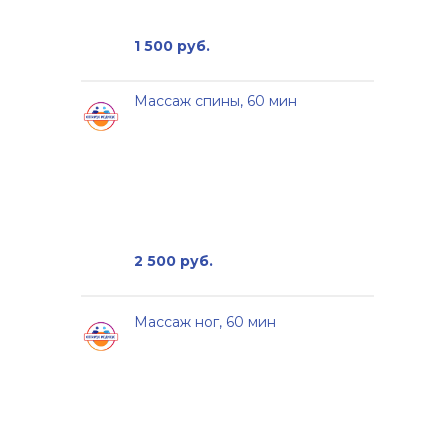
1 500 руб.
Массаж спины, 60 мин
2 500 руб.
Массаж ног, 60 мин