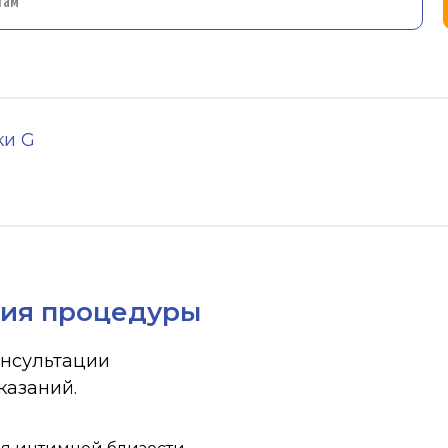
ки G
ния процедуры
онсультации
казаний.