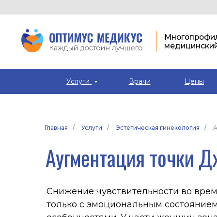
Многопрофильный
медицинский цент
Услуги
Врачи
Цены
Главная
/
Услуги
/
Эстетическая гинекология
/
А
Аугментация точки Джи 
Снижение чувствительности во время инт
только с эмоциональным состоянием, но 
особенностями. У части женщин зона пов
передней стенке влагалища выражена сла