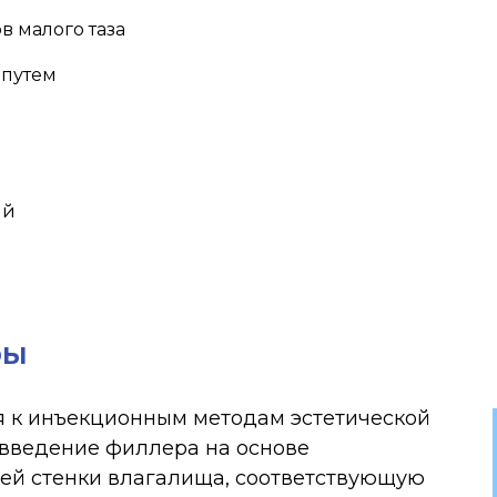
в малого таза
 путем
ий
ры
ся к инъекционным методам эстетической
 введение филлера на основе
ней стенки влагалища, соответствующую