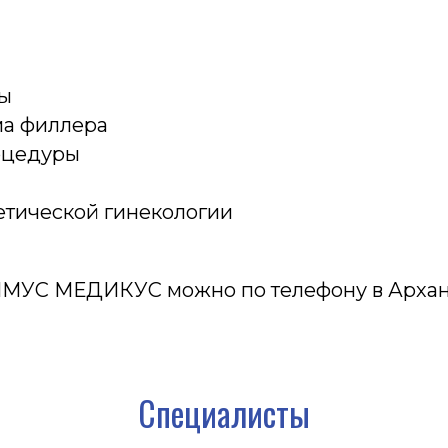
Специалисты
ы
ма филлера
оцедуры
тетической гинекологии
ИМУС МЕДИКУС можно по телефону в Арханг