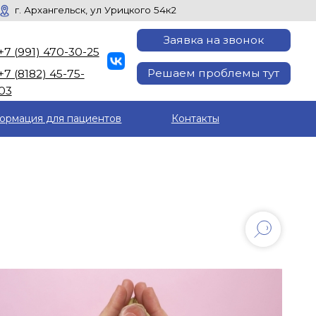
ск, ул Урицкого 54к2
Заявка на звонок
30-25
Решаем проблемы тут
5-
ормация для пациентов
Контакты