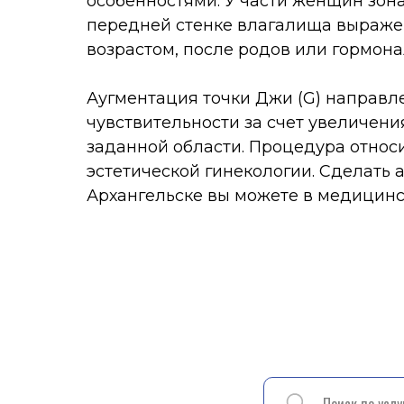
возрастом, после родов или гормональны
Аугментация точки Джи (G) направлена н
чувствительности за счет увеличения объ
заданной области. Процедура относится к
эстетической гинекологии. Сделать аугме
Архангельске вы можете в медицинском