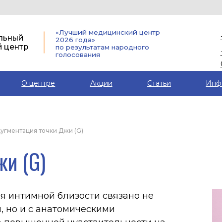
г. Архангель
«Лучший медицинский центр
+7 (991) 470-
2026 года»
р
по результатам народного
+7 (8182) 45-7
голосования
03
О центре
Акции
Статьи
Инф
угментация точки Джи (G)
(G)
имной близости связано не
и с анатомическими
ышенной чувствительности на
бо или теряет объем с