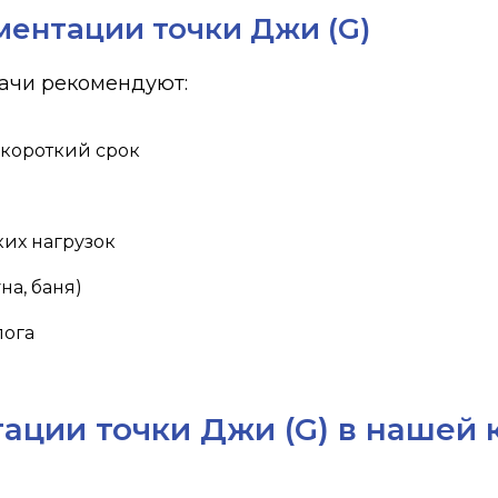
ментации точки Джи (G)
рачи рекомендуют:
 короткий срок
их нагрузок
а, баня)
лога
ации точки Джи (G) в нашей 