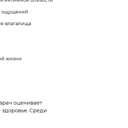
мя интимной близости
ть ощущений
ия влагалища
ой жизни
врач оценивает
 здоровье. Среди