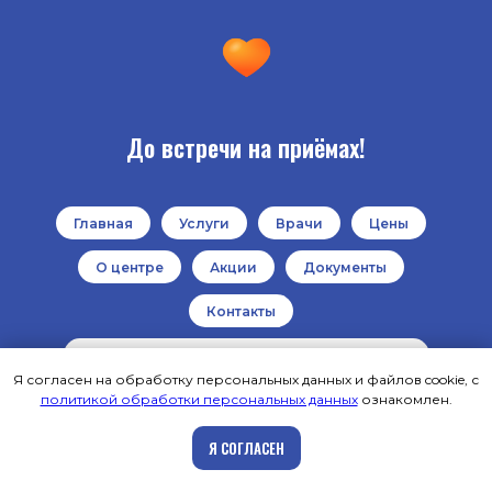
До встречи на приёмах!
Главная
Услуги
Врачи
Цены
О центре
Акции
Документы
Контакты
Политика обработки персональных данных
Я согласен на обработку персональных данных и файлов cookie, с
политикой обработки персональных данных
ознакомлен.
г. Архангельск, ул Урицкого 54к2
Записаться на приём
Я СОГЛАСЕН
+7 (8182) 45-75-03