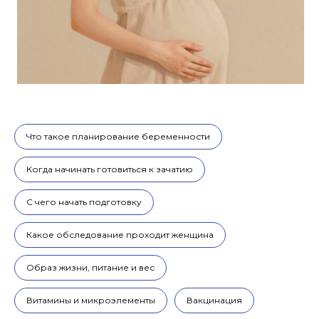
Стоимость процедуры
Что такое планирование беременности
Когда начинать готовиться к зачатию
С чего начать подготовку
Какое обследование проходит женщина
Образ жизни, питание и вес
Витамины и микроэлементы
Вакцинация