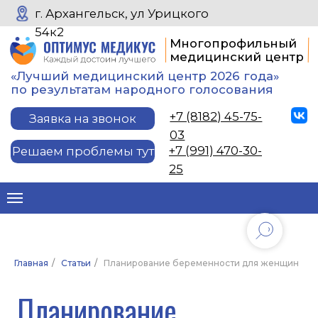
г. Архангельск, ул Урицкого
54к2
Многопрофильный
медицинский центр
«Лучший медицинский центр 2026 года»
по результатам народного голосования
+7 (8182) 45-75-
Заявка на звонок
03
+7 (991) 470-30-
Решаем проблемы тут
25
Планирование
беременности для
Главная
/
Статьи
/
Планирование беременности для женщин
женщин