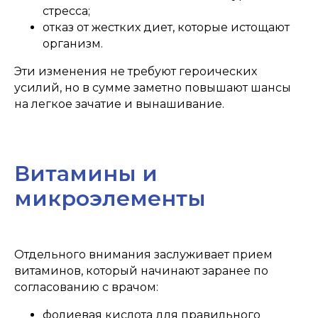
стресса;
отказ от жестких диет, которые истощают
организм.
Эти изменения не требуют героических
НАШИ
ПРЕИМУЩЕСТВА
усилий, но в сумме заметно повышают шансы
на легкое зачатие и вынашивание.
Витамины и
микроэлементы
СПЕЦИАЛИСТЫ
РАСПОЛОЖЕНИ
Специалисты высшей категории,
Удобное расположение в 
Отдельного внимания заслуживает прием
которые регулярно повышают
города и парковка для кл
витаминов, который начинают заранее по
свою квалификацию
согласованию с врачом:
фолиевая кислота для правильного