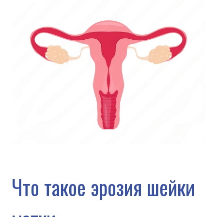
всего понимают любые изменения
слизистой оболочки шейки матки,
которые отличаются от нормы. С
медицинской точки зрения это не
всегда «эрозия» в прямом смысле.
Истинная эрозия — это дефект
слизистой, своего рода ранка, которая
возникает при воспалении или травме
и обычно заживает самостоятельно за
короткое время.
Гораздо чаще у женщин выявляют
эктопию (псевдоэрозию) — состояние,
при котором цилиндрический
эпителий из цервикального канала
выходит на наружную поверхность
шейки матки. Это не язва и не
повреждение, а вариант расположения
тканей.