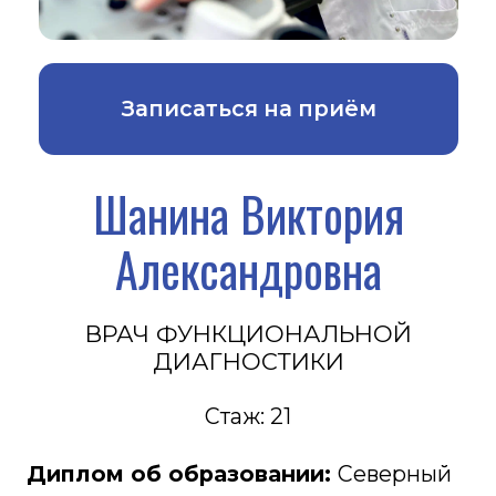
Стаж: 21
Диплом об образовании:
Северный
государственный медицинский
университет. 2005,
Лечебное дело
Усовершенствование:
Повышение
квалификации. 2019, Функциональная
диагностика.
Проводит ЭХО КГ ( узи сердца)
Стоимость услуги 2000 рублей.