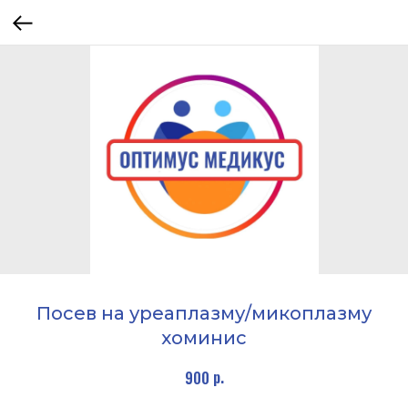
Посев на уреаплазму/микоплазму
хоминис
р.
900