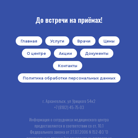
До встречи на приёмах!
Главная
Услуги
Врачи
Цены
О центре
Акции
Документы
Контакты
Политика обработки персональных данных
г. Архангельск, ул Урицкого 54к2
+7 (8182) 45-75-03
Информация о сотрудниках медицинского центра
предоставляется в соответствии со ст. 10.1
Федерального закона от 27.07.2006 N 152-ФЗ "О
персональных данных "на основании их согласия на