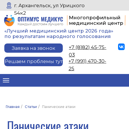
г. Архангельск, ул Урицкого
54к2
Многопрофильный
медицинский центр
«Лучший медицинский центр 2026 года»
по результатам народного голосования
+7 (8182) 45-75-
Заявка на звонок
03
+7 (991) 470-30-
Решаем проблемы тут
25
Панические атаки
Сердце колотится, не хватает воздуха,
Главная
/
Статьи
/
Панические атаки
немеют руки, в голове туман, накрывает
волна ужаса. Человек думает, что
умирает или сходит с ума. Или и то, и