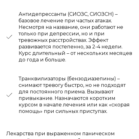
Антидепрессанты (СИОЗС, СИОЗСН) –
базовое лечение при частых атаках.
Несмотря на название, они работают не
только при депрессии, но и при
тревожных расстройствах. Эффект
НАШИ
ПРЕИМУЩЕСТВА
развивается постепенно, за 2-4 недели.
Курс длительный – от нескольких месяцев
до года и больше.
Транквилизаторы (бензодиазепины) –
снимают тревогу быстро, но не подходят
для постоянного приема. Вызывают
привыкание. Назначаются коротким
СПЕЦИАЛИСТЫ
РАСПОЛОЖЕНИ
курсом в начале лечения или как «скорая
помощь» при сильных приступах.
Специалисты высшей категории,
Удобное расположение в 
которые регулярно повышают
города и парковка для кл
свою квалификацию
Лекарства при выраженном паническом